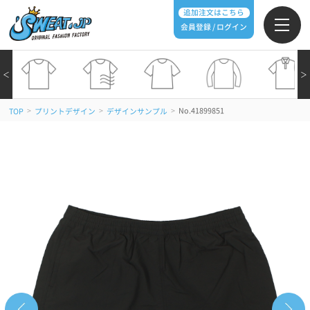
追加注文はこちら
会員登録 / ログイン
＜
＞
>
>
>
No.41899851
TOP
プリントデザイン
デザインサンプル