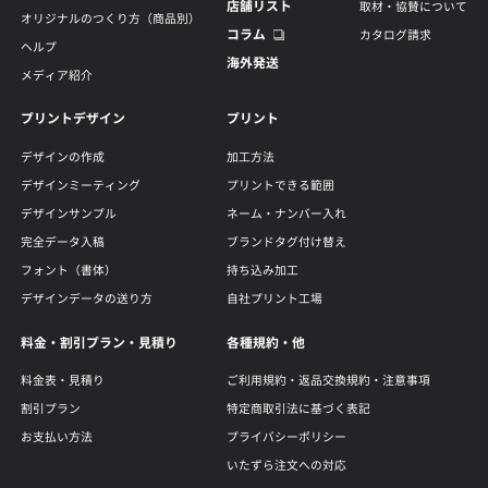
店舗リスト
取材・協賛について
オリジナルのつくり方（商品別）
コラム
カタログ請求
ヘルプ
海外発送
メディア紹介
プリントデザイン
プリント
デザインの作成
加工方法
デザインミーティング
プリントできる範囲
デザインサンプル
ネーム・ナンバー入れ
完全データ入稿
ブランドタグ付け替え
フォント（書体）
持ち込み加工
デザインデータの送り方
自社プリント工場
料金・割引プラン・見積り
各種規約・他
料金表・見積り
ご利用規約・返品交換規約・注意事項
割引プラン
特定商取引法に基づく表記
お支払い方法
プライバシーポリシー
いたずら注文への対応