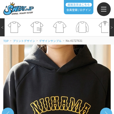
追加注文はこちら
会員登録 / ログイン
＜
＞
>
>
>
No.41727631
TOP
プリントデザイン
デザインサンプル