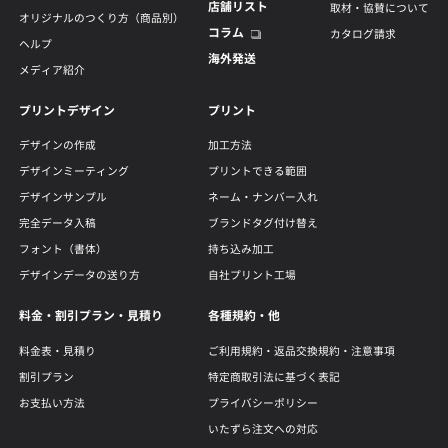
店舗リスト
取材・協賛について
オリジナルのつくり方（商品別）
コラム
カタログ請求
ヘルプ
海外発送
メディア紹介
プリントデザイン
プリント
デザインの作成
加工方法
デザインミーティング
プリントできる範囲
デザインサンプル
ネーム・ナンバー入れ
完全データ入稿
ブランドタグ付け替え
フォント（書体）
持ち込み加工
デザインデータの送り方
自社プリント工場
料金・割引プラン・見積り
各種規約・他
料金表・見積り
ご利用規約・返品交換規約・注意事項
割引プラン
特定商取引法に基づく表記
お支払い方法
プライバシーポリシー
いたずら注文への対応