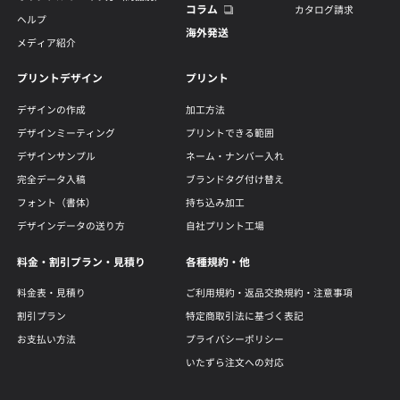
コラム
カタログ請求
ヘルプ
海外発送
メディア紹介
プリントデザイン
プリント
デザインの作成
加工方法
デザインミーティング
プリントできる範囲
デザインサンプル
ネーム・ナンバー入れ
完全データ入稿
ブランドタグ付け替え
フォント（書体）
持ち込み加工
デザインデータの送り方
自社プリント工場
料金・割引プラン・見積り
各種規約・他
料金表・見積り
ご利用規約・返品交換規約・注意事項
割引プラン
特定商取引法に基づく表記
お支払い方法
プライバシーポリシー
いたずら注文への対応