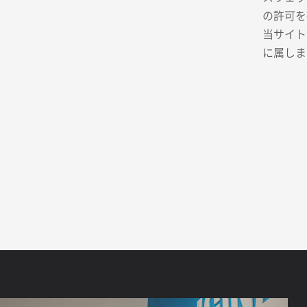
の許可を
当サイト
に属しま