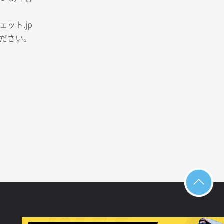
ット.jp
ださい。