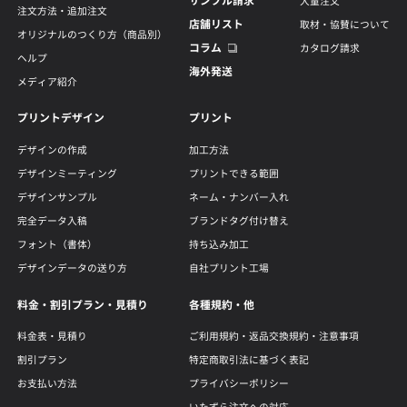
サンプル請求
大量注文
注文方法・追加注文
店舗リスト
取材・協賛について
オリジナルのつくり方（商品別）
コラム
カタログ請求
ヘルプ
海外発送
メディア紹介
プリントデザイン
プリント
デザインの作成
加工方法
デザインミーティング
プリントできる範囲
デザインサンプル
ネーム・ナンバー入れ
完全データ入稿
ブランドタグ付け替え
フォント（書体）
持ち込み加工
デザインデータの送り方
自社プリント工場
料金・割引プラン・見積り
各種規約・他
料金表・見積り
ご利用規約・返品交換規約・注意事項
割引プラン
特定商取引法に基づく表記
お支払い方法
プライバシーポリシー