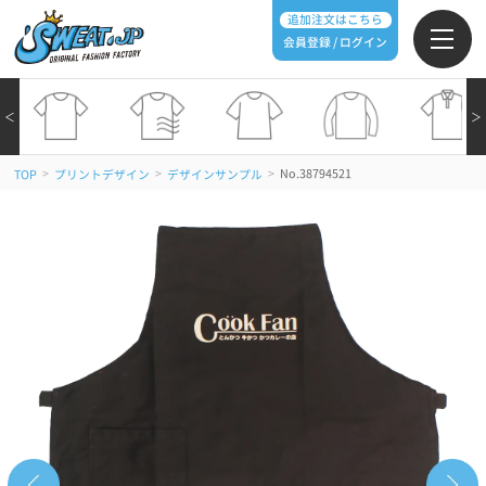
追加注文はこちら
会員登録 / ログイン
＜
＞
>
>
>
No.38794521
TOP
プリントデザイン
デザインサンプル