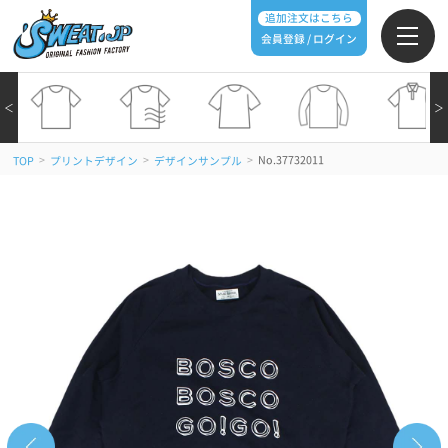
追加注文はこちら
会員登録 / ログイン
＜
＞
>
>
>
No.37732011
TOP
プリントデザイン
デザインサンプル