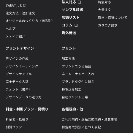
法人対応
特急対応
SWEAT.jpとは
サンプル請求
大量注文
注文方法・追加注文
店舗リスト
取材・協賛について
オリジナルのつくり方（商品別）
コラム
カタログ請求
ヘルプ
海外発送
メディア紹介
プリントデザイン
プリント
デザインの作成
加工方法
デザインミーティング
プリントできる範囲
デザインサンプル
ネーム・ナンバー入れ
完全データ入稿
ブランドタグ付け替え
フォント（書体）
持ち込み加工
デザインデータの送り方
自社プリント工場
料金・割引プラン・見積り
各種規約・他
料金表・見積り
ご利用規約・返品交換規約・注意事項
割引プラン
特定商取引法に基づく表記