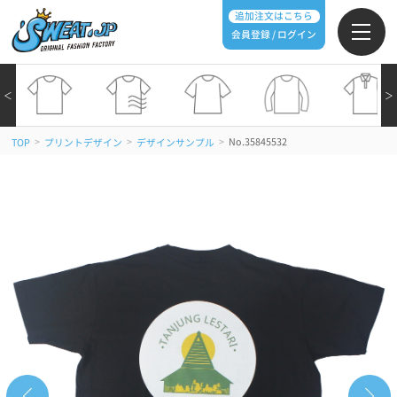
追加注文はこちら
会員登録 / ログイン
＜
＞
>
>
>
No.35845532
TOP
プリントデザイン
デザインサンプル