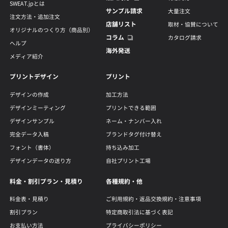
SWEAT.jpとは
サンプル請求
大量注文
注文方法・追加注文
店舗リスト
取材・協賛について
オリジナルのつくり方（商品別）
コラム
カタログ請求
ヘルプ
海外発送
メディア紹介
プリントデザイン
プリント
デザインの作成
加工方法
デザインミーティング
プリントできる範囲
デザインサンプル
ネーム・ナンバー入れ
完全データ入稿
ブランドタグ付け替え
フォント（書体）
持ち込み加工
デザインデータの送り方
自社プリント工場
料金・割引プラン・見積り
各種規約・他
料金表・見積り
ご利用規約・返品交換規約・注意事項
割引プラン
特定商取引法に基づく表記
お支払い方法
プライバシーポリシー