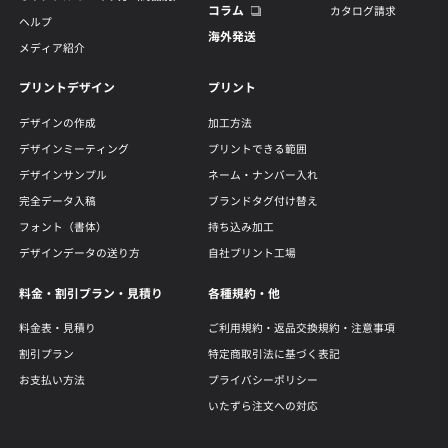
コラム
カタログ請求
ヘルプ
海外発送
メディア紹介
プリントデザイン
プリント
デザインの作成
加工方法
デザインミーティング
プリントできる範囲
デザインサンプル
ネーム・ナンバー入れ
完全データ入稿
ブランドタグ付け替え
フォント（書体）
持ち込み加工
デザインデータの送り方
自社プリント工場
料金・割引プラン・見積り
各種規約・他
料金表・見積り
ご利用規約・返品交換規約・注意事項
割引プラン
特定商取引法に基づく表記
お支払い方法
プライバシーポリシー
いたずら注文への対応