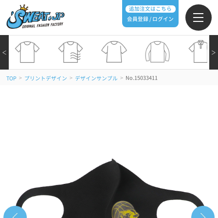
追加注文はこちら
会員登録 / ログイン
＜
＞
>
>
>
No.15033411
TOP
プリントデザイン
デザインサンプル