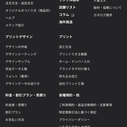
大量注文
注文方法・追加注文
店舗リスト
取材・協賛について
オリジナルのつくり方（商品別）
コラム
カタログ請求
ヘルプ
海外発送
メディア紹介
プリントデザイン
プリント
デザインの作成
加工方法
デザインミーティング
プリントできる範囲
デザインサンプル
ネーム・ナンバー入れ
完全データ入稿
ブランドタグ付け替え
フォント（書体）
持ち込み加工
デザインデータの送り方
自社プリント工場
料金・割引プラン・見積り
各種規約・他
料金表・見積り
ご利用規約・返品交換規約・注意事項
割引プラン
特定商取引法に基づく表記
お支払い方法
プライバシーポリシー
いたずら注文への対応