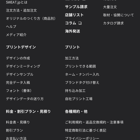
SWEAT.jpとは
サンプル請求
大量注文
注文方法・追加注文
店舗リスト
取材・協賛について
オリジナルのつくり方（商品別）
コラム
カタログ請求
ヘルプ
海外発送
メディア紹介
プリントデザイン
プリント
デザインの作成
加工方法
デザインミーティング
プリントできる範囲
デザインサンプル
ネーム・ナンバー入れ
完全データ入稿
ブランドタグ付け替え
フォント（書体）
持ち込み加工
デザインデータの送り方
自社プリント工場
料金・割引プラン・見積り
各種規約・他
料金表・見積り
ご利用規約・返品交換規約・注意事項
割引プラン
特定商取引法に基づく表記
お支払い方法
プライバシーポリシー