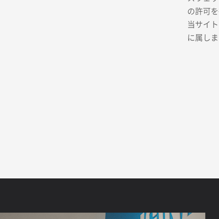
の許可を
当サイト
に属しま