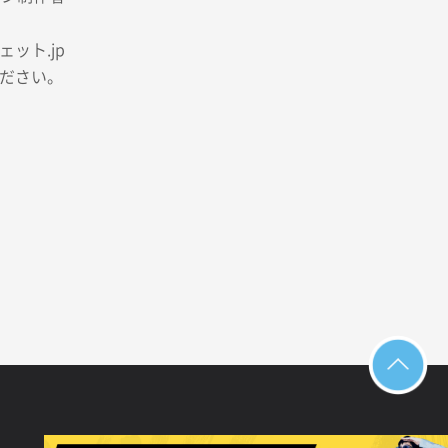
ット.jp
ださい。