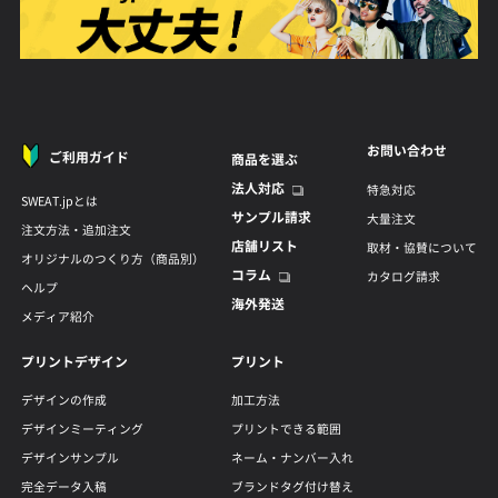
お問い合わせ
ご利用ガイド
商品を選ぶ
法人対応
特急対応
SWEAT.jpとは
サンプル請求
大量注文
注文方法・追加注文
店舗リスト
取材・協賛について
オリジナルのつくり方（商品別）
コラム
カタログ請求
ヘルプ
海外発送
メディア紹介
プリントデザイン
プリント
デザインの作成
加工方法
デザインミーティング
プリントできる範囲
デザインサンプル
ネーム・ナンバー入れ
完全データ入稿
ブランドタグ付け替え