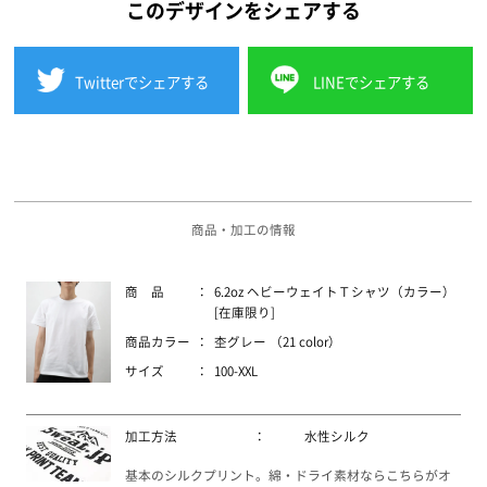
このデザインをシェアする
Twitterでシェアする
LINEでシェアする
商品・加工の情報
商 品
：
6.2oz ヘビーウェイトＴシャツ（カラー）
[在庫限り]
商品カラー
：
杢グレー （21 color）
サイズ
：
100-XXL
加工方法
：
水性シルク
基本のシルクプリント。綿・ドライ素材ならこちらがオ