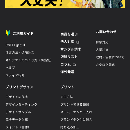
お問い合わせ
ご利用ガイド
商品を選ぶ
法人対応
特急対応
SWEAT.jpとは
サンプル請求
大量注文
注文方法・追加注文
店舗リスト
取材・協賛について
オリジナルのつくり方（商品別）
コラム
カタログ請求
ヘルプ
海外発送
メディア紹介
プリントデザイン
プリント
デザインの作成
加工方法
デザインミーティング
プリントできる範囲
デザインサンプル
ネーム・ナンバー入れ
完全データ入稿
ブランドタグ付け替え
フォント（書体）
持ち込み加工