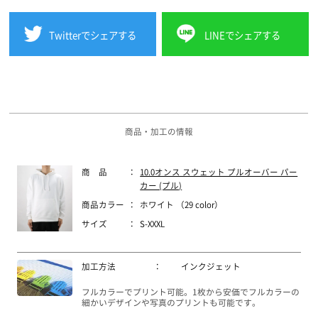
Twitterでシェアする
LINEでシェアする
商品・加工の情報
商 品
：
10.0オンス スウェット プルオーバー パー
カー (プル)
商品カラー
：
ホワイト （29 color）
サイズ
：
S-XXXL
加工方法
：
インクジェット
フルカラーでプリント可能。1枚から安価でフルカラーの
細かいデザインや写真のプリントも可能です。