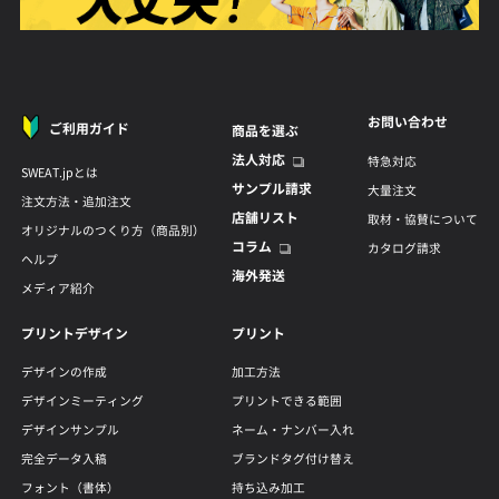
お問い合わせ
ご利用ガイド
商品を選ぶ
法人対応
特急対応
SWEAT.jpとは
サンプル請求
大量注文
注文方法・追加注文
店舗リスト
取材・協賛について
オリジナルのつくり方（商品別）
コラム
カタログ請求
ヘルプ
海外発送
メディア紹介
プリントデザイン
プリント
デザインの作成
加工方法
デザインミーティング
プリントできる範囲
デザインサンプル
ネーム・ナンバー入れ
完全データ入稿
ブランドタグ付け替え
フォント（書体）
持ち込み加工