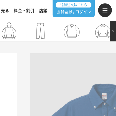
追加注文はこちら
て売る
料金・割引
店舗
会員登録 / ログイン
＞