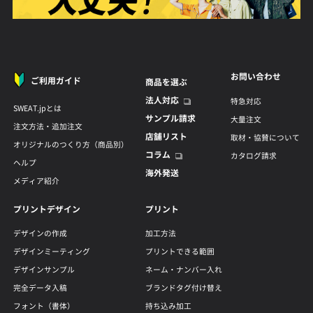
お問い合わせ
ご利用ガイド
商品を選ぶ
法人対応
特急対応
SWEAT.jpとは
サンプル請求
大量注文
注文方法・追加注文
店舗リスト
取材・協賛について
オリジナルのつくり方（商品別）
コラム
カタログ請求
ヘルプ
海外発送
メディア紹介
プリントデザイン
プリント
デザインの作成
加工方法
デザインミーティング
プリントできる範囲
デザインサンプル
ネーム・ナンバー入れ
完全データ入稿
ブランドタグ付け替え
フォント（書体）
持ち込み加工