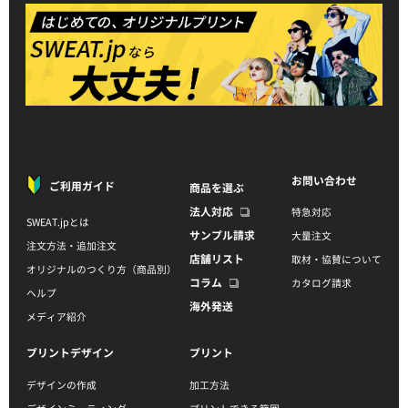
お問い合わせ
ご利用ガイド
商品を選ぶ
法人対応
特急対応
SWEAT.jpとは
サンプル請求
大量注文
注文方法・追加注文
店舗リスト
取材・協賛について
オリジナルのつくり方（商品別）
コラム
カタログ請求
ヘルプ
海外発送
メディア紹介
プリントデザイン
プリント
デザインの作成
加工方法