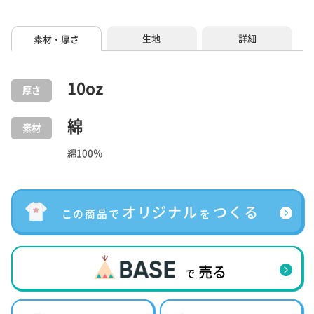
生地
詳細
素材・厚さ
10
oz
厚さ
綿
素材
綿100％
オリジナル
つくる
この商品で
を
売る
で