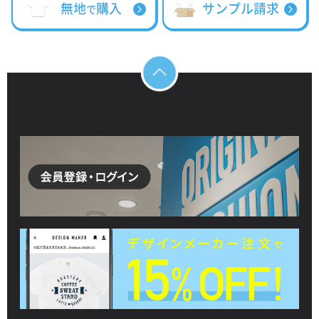
無地
購入
サンプル請求
で