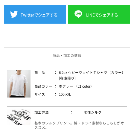
Twitterでシェアする
LINEでシェアする
商品・加工の情報
商 品
：
6.2oz ヘビーウェイトＴシャツ（カラー）
[在庫限り]
商品カラー
：
杢グレー （21 color）
サイズ
：
100-XXL
加工方法
：
水性シルク
基本のシルクプリント。綿・ドライ素材ならこちらがオ
ススメ。