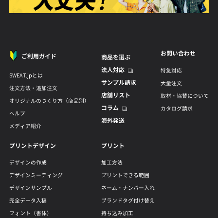
お問い合わせ
ご利用ガイド
商品を選ぶ
法人対応
特急対応
SWEAT.jpとは
サンプル請求
大量注文
注文方法・追加注文
店舗リスト
取材・協賛について
オリジナルのつくり方（商品別）
コラム
カタログ請求
ヘルプ
海外発送
メディア紹介
プリントデザイン
プリント
デザインの作成
加工方法
デザインミーティング
プリントできる範囲
デザインサンプル
ネーム・ナンバー入れ
完全データ入稿
ブランドタグ付け替え
フォント（書体）
持ち込み加工