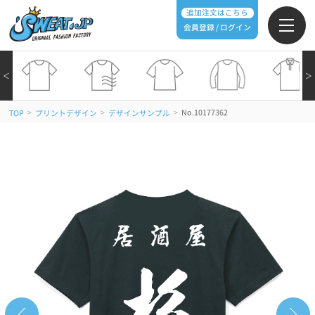
追加注文はこちら
会員登録 / ログイン
＜
＞
>
>
>
No.10177362
TOP
プリントデザイン
デザインサンプル