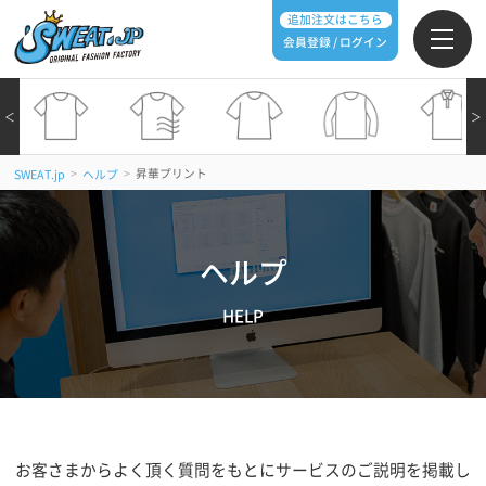
追加注文はこちら
会員登録 / ログイン
＜
＞
>
>
昇華プリント
SWEAT.jp
ヘルプ
ヘルプ
HELP
お客さまからよく頂く質問をもとにサービスのご説明を掲載し