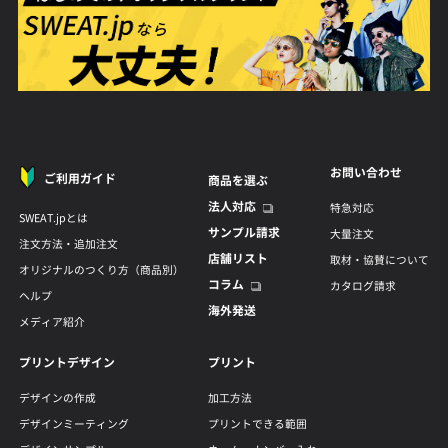
お問い合わせ
ご利用ガイド
商品を選ぶ
法人対応
特急対応
SWEAT.jpとは
サンプル請求
大量注文
注文方法・追加注文
店舗リスト
取材・協賛について
オリジナルのつくり方（商品別）
コラム
カタログ請求
ヘルプ
海外発送
メディア紹介
プリントデザイン
プリント
デザインの作成
加工方法
デザインミーティング
プリントできる範囲