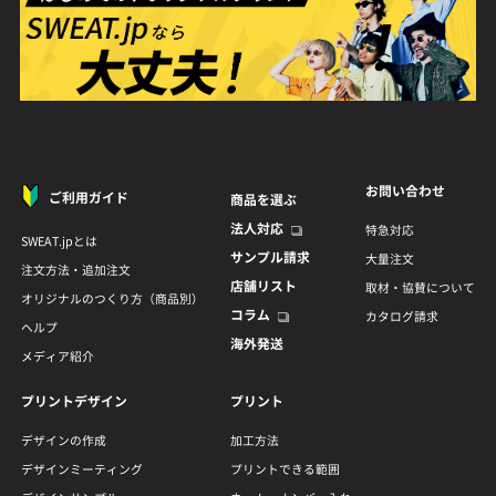
お問い合わせ
ご利用ガイド
商品を選ぶ
法人対応
特急対応
SWEAT.jpとは
サンプル請求
大量注文
注文方法・追加注文
店舗リスト
取材・協賛について
オリジナルのつくり方（商品別）
コラム
カタログ請求
ヘルプ
海外発送
メディア紹介
プリントデザイン
プリント
デザインの作成
加工方法
デザインミーティング
プリントできる範囲