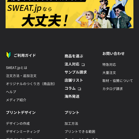
お問い合わせ
ご利用ガイド
商品を選ぶ
法人対応
特急対応
SWEAT.jpとは
サンプル請求
大量注文
注文方法・追加注文
店舗リスト
取材・協賛について
オリジナルのつくり方（商品別）
コラム
カタログ請求
ヘルプ
海外発送
メディア紹介
プリントデザイン
プリント
デザインの作成
加工方法
デザインミーティング
プリントできる範囲