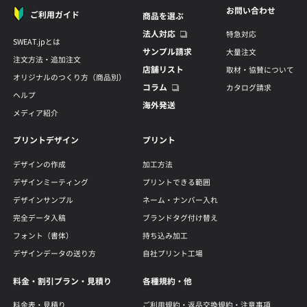
お問い合わせ
ご利用ガイド
商品を選ぶ
法人対応
特急対応
SWEAT.jpとは
サンプル請求
大量注文
注文方法・追加注文
店舗リスト
取材・協賛について
オリジナルのつくり方（商品別）
コラム
カタログ請求
ヘルプ
海外発送
メディア紹介
プリントデザイン
プリント
デザインの作成
加工方法
デザインミーティング
プリントできる範囲
デザインサンプル
ネーム・ナンバー入れ
完全データ入稿
ブランドタグ付け替え
フォント（書体）
持ち込み加工
デザインデータの送り方
自社プリント工場
料金・割引プラン・見積り
各種規約・他
料金表・見積り
ご利用規約・返品交換規約・注意事項