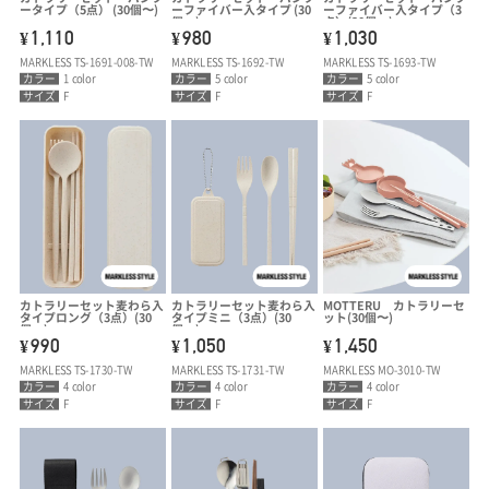
ータイプ（5点） (30個〜)
ーファイバー入タイプ (30
ーファイバー入タイプ（3
個〜)
点）(30個〜)
1,110
980
1,030
¥
¥
¥
MARKLESS TS-1691-008-TW
MARKLESS TS-1692-TW
MARKLESS TS-1693-TW
カラー
1 color
カラー
5 color
カラー
5 color
サイズ
F
サイズ
F
サイズ
F
カトラリーセット麦わら入
カトラリーセット麦わら入
MOTTERU カトラリーセ
タイプロング（3点）(30
タイプミニ（3点）(30
ット(30個〜)
個〜)
個〜)
990
1,050
1,450
¥
¥
¥
MARKLESS TS-1730-TW
MARKLESS TS-1731-TW
MARKLESS MO-3010-TW
カラー
4 color
カラー
4 color
カラー
4 color
サイズ
F
サイズ
F
サイズ
F