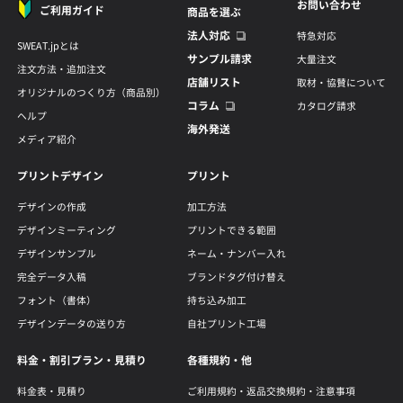
お問い合わせ
ご利用ガイド
商品を選ぶ
法人対応
特急対応
SWEAT.jpとは
サンプル請求
大量注文
注文方法・追加注文
店舗リスト
取材・協賛について
オリジナルのつくり方（商品別）
コラム
カタログ請求
ヘルプ
海外発送
メディア紹介
プリントデザイン
プリント
デザインの作成
加工方法
デザインミーティング
プリントできる範囲
デザインサンプル
ネーム・ナンバー入れ
完全データ入稿
ブランドタグ付け替え
フォント（書体）
持ち込み加工
デザインデータの送り方
自社プリント工場
料金・割引プラン・見積り
各種規約・他
料金表・見積り
ご利用規約・返品交換規約・注意事項