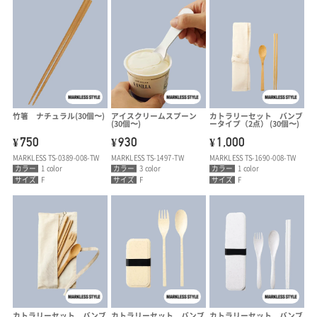
竹箸 ナチュラル(30個〜)
アイスクリームスプーン
カトラリーセット バンブ
(30個〜)
ータイプ（2点） (30個〜)
750
930
1,000
¥
¥
¥
MARKLESS TS-0389-008-TW
MARKLESS TS-1497-TW
MARKLESS TS-1690-008-TW
カラー
1 color
カラー
3 color
カラー
1 color
サイズ
F
サイズ
F
サイズ
F
カトラリーセット バンブ
カトラリーセット バンブ
カトラリーセット バンブ