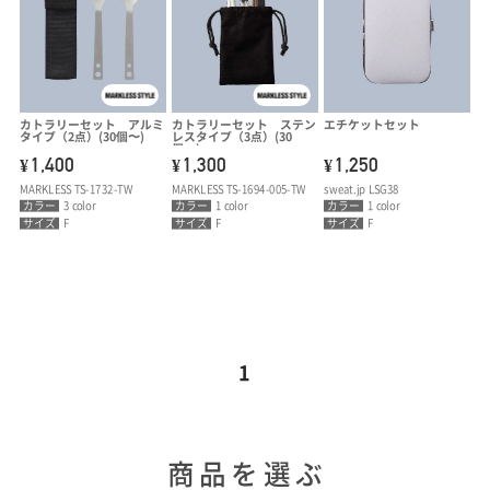
カトラリーセット アルミ
カトラリーセット ステン
エチケットセット
タイプ（2点）(30個〜)
レスタイプ（3点）(30
個〜)
1,400
1,300
1,250
¥
¥
¥
MARKLESS TS-1732-TW
MARKLESS TS-1694-005-TW
sweat.jp LSG38
カラー
3 color
カラー
1 color
カラー
1 color
サイズ
F
サイズ
F
サイズ
F
1
商品を選ぶ