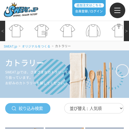
追加注文はこちら
会員登録 / ログイン
＜
＞
>
>
カトラリー
SWEAT.jp
オリジナルをつくる
カトラリー
SWEAT.jpでは、さまざまなカトラリーを取
り扱っています。
お好みのカトラリーを探してください。
絞り込み検索
並び替え :