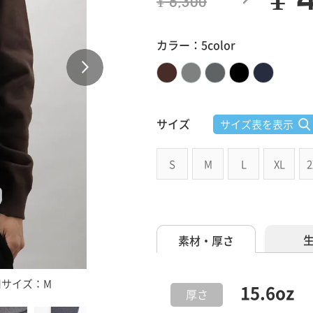
¥ 6,300
カラー：5color
サイズ
サイズ表を表示
S
M
L
XL
2
素材・厚さ
 着用サイズ：M
15.6
oz
厚さ