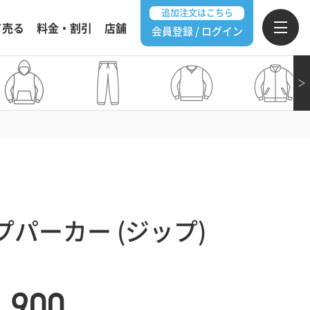
追加注文はこちら
て売る
料金・割引
店舗
会員登録 / ログイン
＞
パーカー (ジップ)
4,900