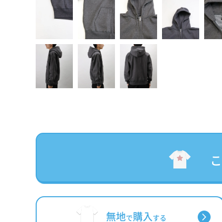
無地
購入
で
する