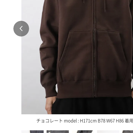
チョコレート model : H171cm B78 W67 H86