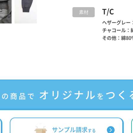
T/C
素材
ヘザーグレー：
チャコール：綿
その他：綿80
オリジナル
つく
この商品で
を
サンプル請求
する