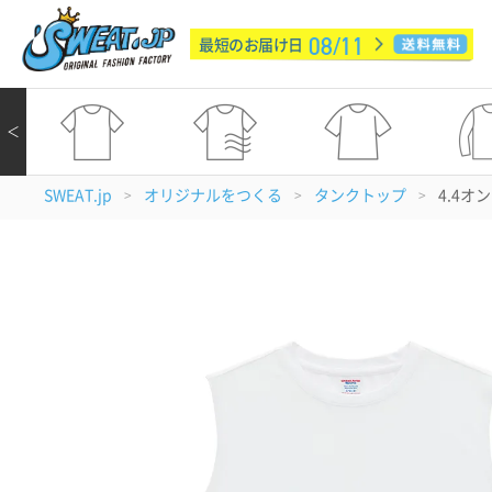
08/11
最短のお届け日
＜
SWEAT.jp
オリジナルをつくる
タンクトップ
4.4オ
>
>
>