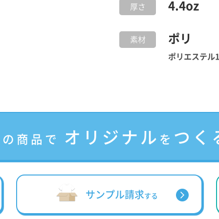
4.4
oz
厚さ
ポリ
素材
ポリエステル1
オリジナル
つく
この商品で
を
サンプル請求
する