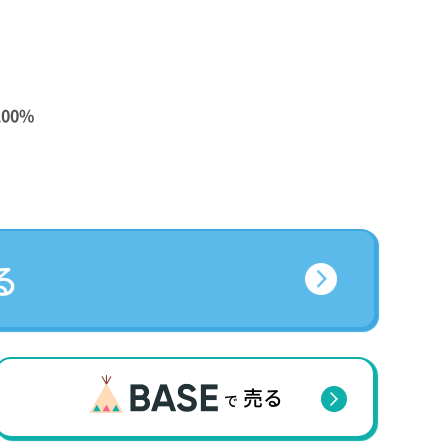
00%
る
売る
で