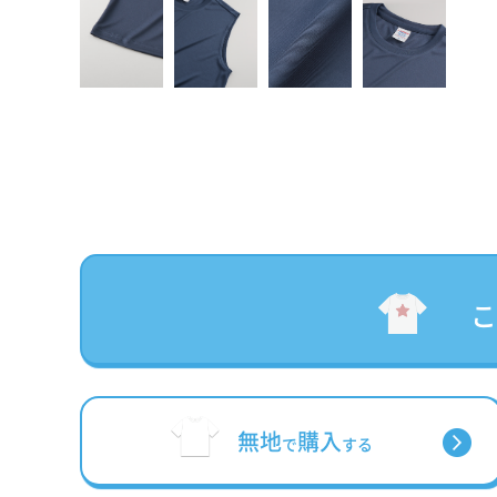
無地
購入
で
する