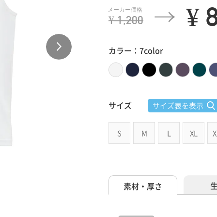
¥ 
¥ 1,200
カラー：7color
サイズ
サイズ表を表示
S
M
L
XL
X
素材・厚さ