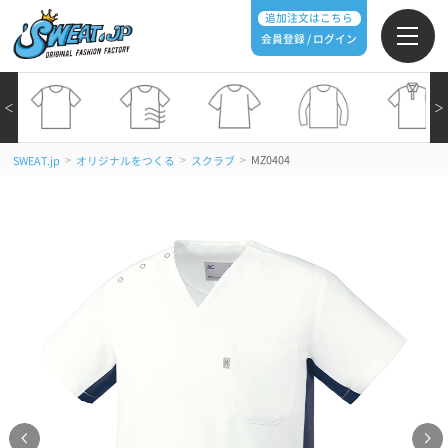
追加注文はこちら
会員登録 / ログイン
＜
＞
>
>
>
MZ0404
SWEAT.jp
オリジナルをつくる
スクラブ