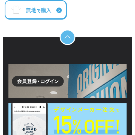
無地
購入
で