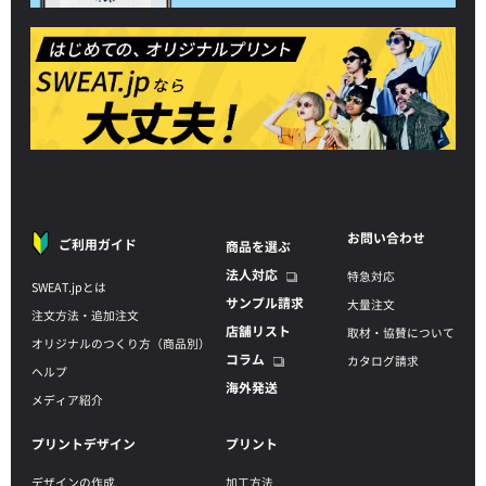
お問い合わせ
ご利用ガイド
商品を選ぶ
法人対応
特急対応
SWEAT.jpとは
サンプル請求
大量注文
注文方法・追加注文
店舗リスト
取材・協賛について
オリジナルのつくり方（商品別）
コラム
カタログ請求
ヘルプ
海外発送
メディア紹介
プリントデザイン
プリント
デザインの作成
加工方法