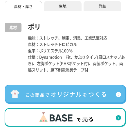
生地
詳細
素材・厚さ
ポリ
素材
機能：ストレッチ、制電、消臭、工業洗濯対応
素材：ストレッチトロピカル
混率：ポリエステル100％
仕様：Dynamotion Fit、かぶりタイプ(肩口スナップあ
き)、左胸ポケット(PHSポケット付)、両脇ポケット、両
脇スリット、脇下制電消臭テープ付
オリジナル
つくる
この商品で
を
売る
で