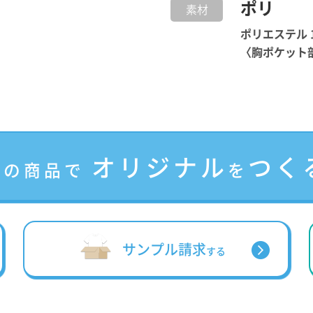
ポリ
素材
ポリエステル 
〈胸ポケット部
オリジナル
つく
この商品で
を
サンプル請求
する