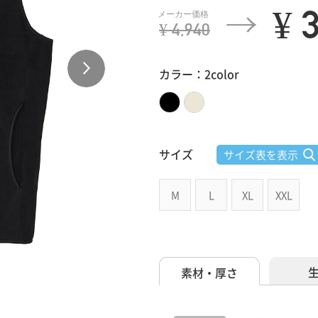
¥ 
¥ 4,940
カラー：2color
サイズ
サイズ表を表示
M
L
XL
XXL
素材・厚さ