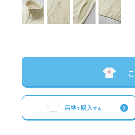
無地
購入
で
する