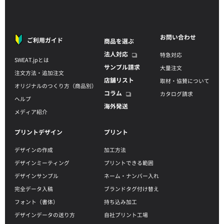
お問い合わせ
ご利用ガイド
商品を選ぶ
法人対応
特急対応
SWEAT.jpとは
サンプル請求
大量注文
注文方法・追加注文
店舗リスト
取材・協賛について
オリジナルのつくり方（商品別）
コラム
カタログ請求
ヘルプ
海外発送
メディア紹介
プリントデザイン
プリント
デザインの作成
加工方法
デザインミーティング
プリントできる範囲
デザインサンプル
ネーム・ナンバー入れ
完全データ入稿
ブランドタグ付け替え
フォント（書体）
持ち込み加工
デザインデータの送り方
自社プリント工場