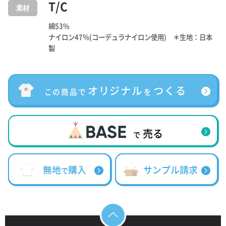
T/C
素材
綿53%
ナイロン47％(コーデュラナイロン使用) ＊生地：日本
製
オリジナル
つくる
この商品で
を
売る
で
無地
購入
サンプル請求
で