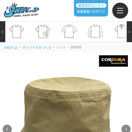
追加注文はこちら
会員登録 / ログイン
＜
＞
>
>
>
ST5103
SWEAT.jp
オリジナルをつくる
ハット