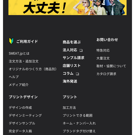
お問い合わせ
ご利用ガイド
商品を選ぶ
法人対応
特急対応
SWEAT.jpとは
サンプル請求
大量注文
注文方法・追加注文
店舗リスト
取材・協賛について
オリジナルのつくり方（商品別）
コラム
カタログ請求
ヘルプ
海外発送
メディア紹介
プリントデザイン
プリント
デザインの作成
加工方法
デザインミーティング
プリントできる範囲
デザインサンプル
ネーム・ナンバー入れ
完全データ入稿
ブランドタグ付け替え