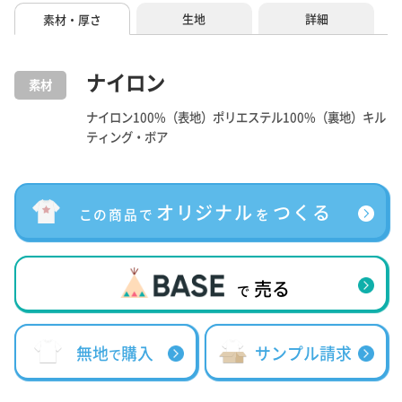
生地
詳細
素材・厚さ
ナイロン
素材
ナイロン100%（表地）ポリエステル100%（裏地）キル
ティング・ボア
オリジナル
つくる
この商品で
を
売る
で
無地
購入
サンプル請求
で