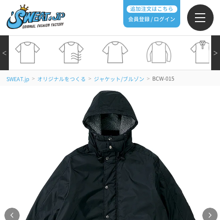
追加注文はこちら
会員登録 / ログイン
＜
＞
>
>
>
BCW-015
SWEAT.jp
オリジナルをつくる
ジャケット/ブルゾン