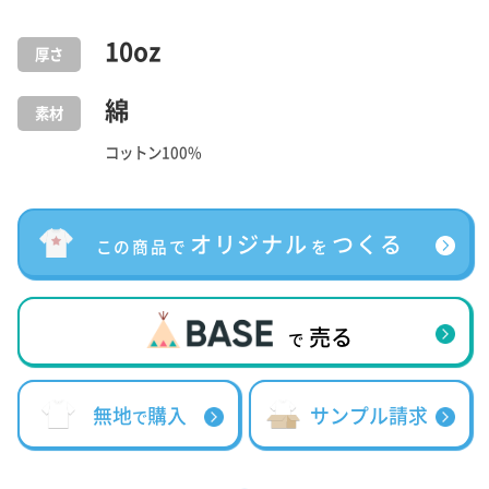
10
oz
厚さ
綿
素材
コットン100%
オリジナル
つくる
この商品で
を
売る
で
無地
購入
サンプル請求
で