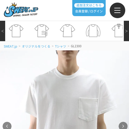
追加注文はこちら
会員登録 / ログイン
＜
＞
>
>
>
GL2300
SWEAT.jp
オリジナルをつくる
Tシャツ