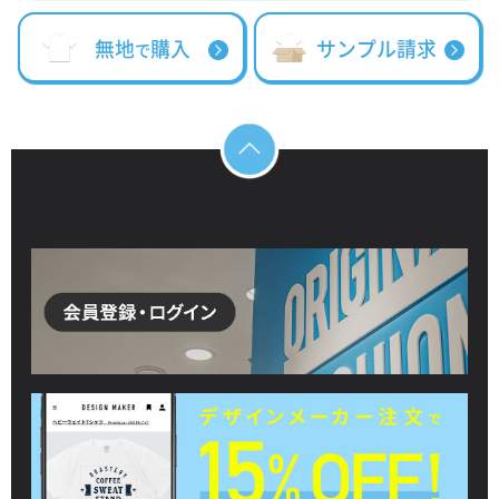
無地
購入
サンプル請求
で