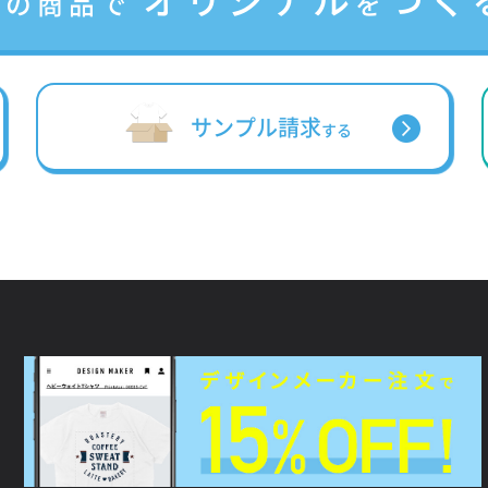
この商品で
を
サンプル請求
する