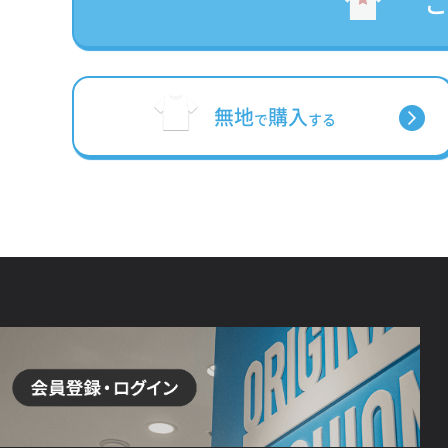
無地
購入
で
する