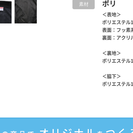
ポリ
素材
＜表地＞
ポリエステル
表面：フッ素
裏面：アクリ
＜裏地＞
ポリエステル1
＜脇下＞
ポリエステル
オリジナル
つく