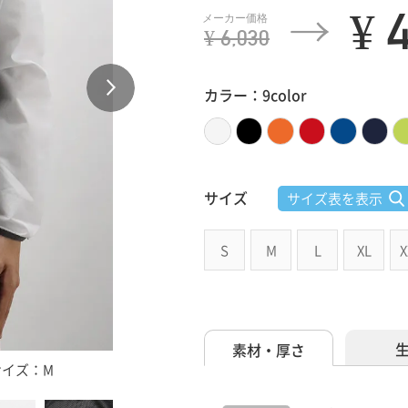
¥ 
¥ 6,030
カラー：9color
サイズ
サイズ表を表示
S
M
L
XL
X
素材・厚さ
着用サイズ：M