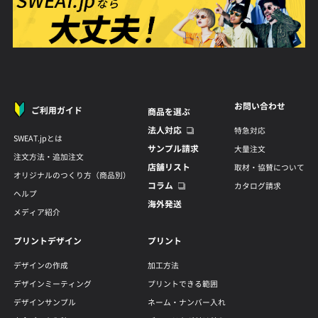
お問い合わせ
ご利用ガイド
商品を選ぶ
法人対応
特急対応
SWEAT.jpとは
サンプル請求
大量注文
注文方法・追加注文
店舗リスト
取材・協賛について
オリジナルのつくり方（商品別）
コラム
カタログ請求
ヘルプ
海外発送
メディア紹介
プリントデザイン
プリント
デザインの作成
加工方法
デザインミーティング
プリントできる範囲
デザインサンプル
ネーム・ナンバー入れ