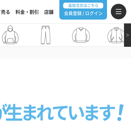
追加注文はこちら
て売る
料金・割引
店舗
会員登録 / ログイン
＞
が生まれています