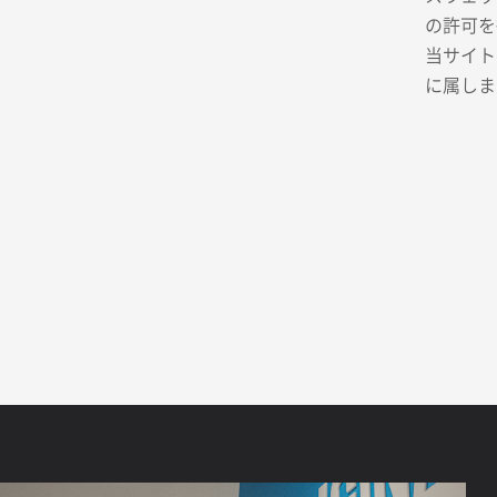
の許可を
当サイト
に属しま