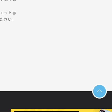
ット.jp
ださい。