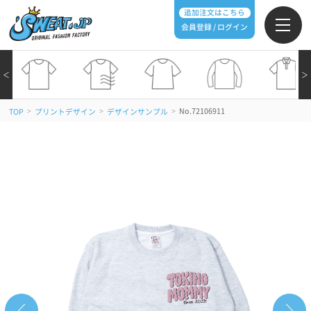
追加注文はこちら
会員登録 / ログイン
＜
＞
>
>
>
No.72106911
TOP
プリントデザイン
デザインサンプル