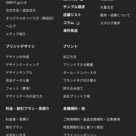
SWEAT.jpとは
サンプル請求
大量注文
注文方法・追加注文
店舗リスト
取材・協賛について
オリジナルのつくり方（商品別）
コラム
カタログ請求
ヘルプ
海外発送
メディア紹介
プリントデザイン
プリント
デザインの作成
加工方法
デザインミーティング
プリントできる範囲
デザインサンプル
ネーム・ナンバー入れ
完全データ入稿
ブランドタグ付け替え
フォント（書体）
持ち込み加工
デザインデータの送り方
自社プリント工場
料金・割引プラン・見積り
各種規約・他
料金表・見積り
ご利用規約・返品交換規約・注意事項
割引プラン
特定商取引法に基づく表記
お支払い方法
プライバシーポリシー