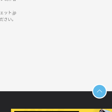
ット.jp
ださい。