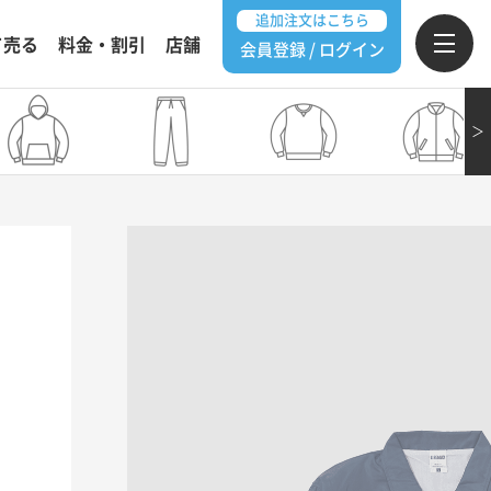
追加注文はこちら
て売る
料金・割引
店舗
会員登録 / ログイン
＞