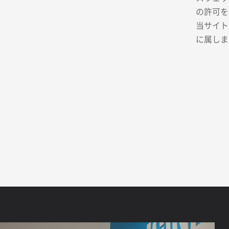
の許可を
当サイト
に属しま