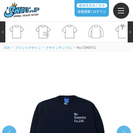
追加注文はこちら
会員登録 / ログイン
＜
＞
>
>
>
No.71969711
TOP
プリントデザイン
デザインサンプル