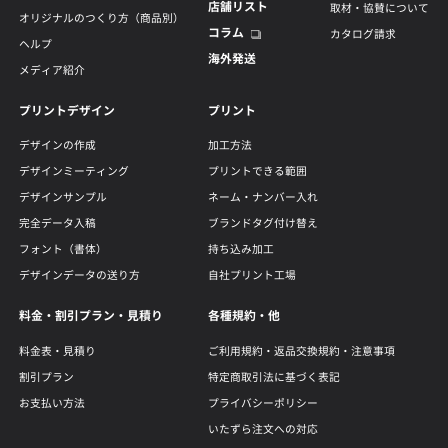
店舗リスト
取材・協賛について
オリジナルのつくり方（商品別）
コラム
カタログ請求
ヘルプ
海外発送
メディア紹介
プリントデザイン
プリント
デザインの作成
加工方法
デザインミーティング
プリントできる範囲
デザインサンプル
ネーム・ナンバー入れ
完全データ入稿
ブランドタグ付け替え
フォント（書体）
持ち込み加工
デザインデータの送り方
自社プリント工場
料金・割引プラン・見積り
各種規約・他
料金表・見積り
ご利用規約・返品交換規約・注意事項
割引プラン
特定商取引法に基づく表記
お支払い方法
プライバシーポリシー
いたずら注文への対応