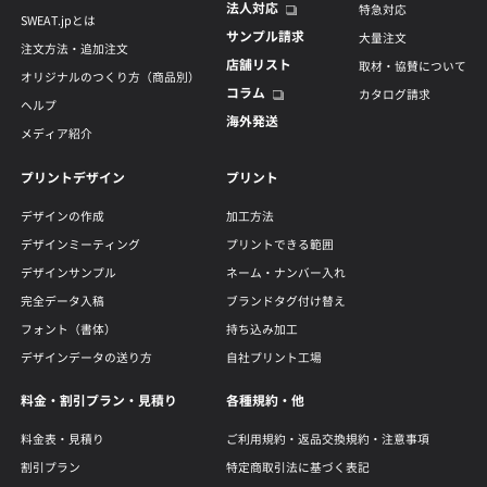
法人対応
特急対応
SWEAT.jpとは
サンプル請求
大量注文
注文方法・追加注文
店舗リスト
取材・協賛について
オリジナルのつくり方（商品別）
コラム
カタログ請求
ヘルプ
海外発送
メディア紹介
プリントデザイン
プリント
デザインの作成
加工方法
デザインミーティング
プリントできる範囲
デザインサンプル
ネーム・ナンバー入れ
完全データ入稿
ブランドタグ付け替え
フォント（書体）
持ち込み加工
デザインデータの送り方
自社プリント工場
料金・割引プラン・見積り
各種規約・他
料金表・見積り
ご利用規約・返品交換規約・注意事項
割引プラン
特定商取引法に基づく表記