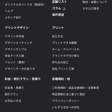
店舗リスト
取材・協賛について
オリジナルのつくり方（商品別）
コラム
カタログ請求
ヘルプ
海外発送
メディア紹介
プリントデザイン
プリント
デザインの作成
加工方法
デザインミーティング
プリントできる範囲
デザインサンプル
ネーム・ナンバー入れ
完全データ入稿
ブランドタグ付け替え
フォント（書体）
持ち込み加工
デザインデータの送り方
自社プリント工場
料金・割引プラン・見積り
各種規約・他
料金表・見積り
ご利用規約・返品交換規約・注意事項
割引プラン
特定商取引法に基づく表記
お支払い方法
プライバシーポリシー
いたずら注文への対応