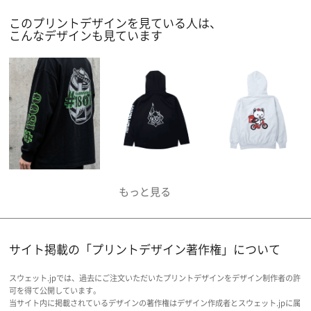
に制作できますので、ぜひお試しいただきたいで
このプリントデザインを見ている人は、
す。
こんなデザインも見ています
サイト掲載の「プリントデザイン著作権」について
スウェット.jpでは、過去にご注文いただいたプリントデザインをデザイン制作者の許
可を得て公開しています。
当サイト内に掲載されているデザインの著作権はデザイン作成者とスウェット.jpに属