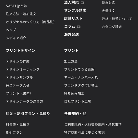
法人対応
特急対応
SWEAT.jpとは
サンプル請求
大量注文
注文方法・追加注文
店舗リスト
取材・協賛について
オリジナルのつくり方（商品別）
コラム
カタログ請求
ヘルプ
海外発送
メディア紹介
プリントデザイン
プリント
デザインの作成
加工方法
デザインミーティング
プリントできる範囲
デザインサンプル
ネーム・ナンバー入れ
完全データ入稿
ブランドタグ付け替え
フォント（書体）
持ち込み加工
デザインデータの送り方
自社プリント工場
料金・割引プラン・見積り
各種規約・他
料金表・見積り
ご利用規約・返品交換規約・注意事項
割引プラン
特定商取引法に基づく表記