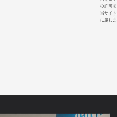
の許可を
当サイト
に属しま