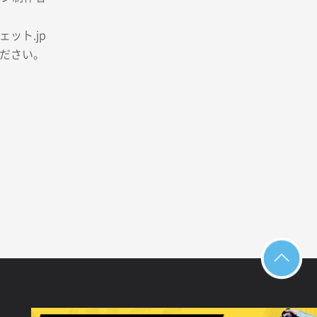
ット.jp
ださい。