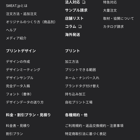
法人対応
特急対応
SWEAT.jpとは
サンプル請求
大量注文
注文方法・追加注文
店舗リスト
取材・協賛について
オリジナルのつくり方（商品別）
コラム
カタログ請求
ヘルプ
海外発送
メディア紹介
プリントデザイン
プリント
デザインの作成
加工方法
デザインミーティング
プリントできる範囲
デザインサンプル
ネーム・ナンバー入れ
完全データ入稿
ブランドタグ付け替え
フォント（書体）
持ち込み加工
デザインデータの送り方
自社プリント工場
料金・割引プラン・見積り
各種規約・他
料金表・見積り
ご利用規約・返品交換規約・注意事項
割引プラン
特定商取引法に基づく表記