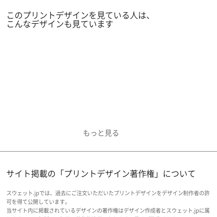
することで派手になりすぎず、普段使いもしやす
このプリントデザインを見ている人は、
い一枚になりました。
こんなデザインも見ています
サイト掲載の「プリントデザイン著作権」について
スウェット.jpでは、過去にご注文いただいたプリントデザインをデザイン制作者の許
可を得て公開しています。
当サイト内に掲載されているデザインの著作権はデザイン作成者とスウェット.jpに属