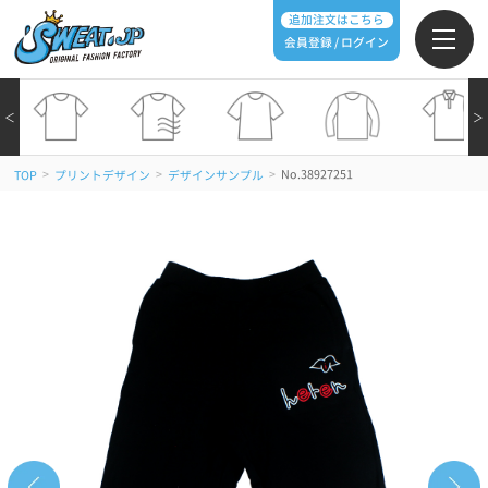
追加注文はこちら
会員登録 / ログイン
＜
＞
>
>
>
No.38927251
TOP
プリントデザイン
デザインサンプル