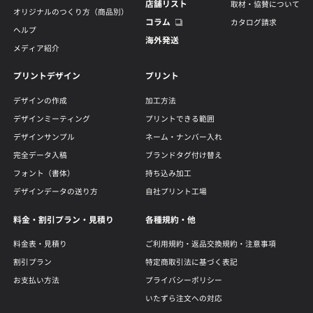
店舗リスト
取材・協賛について
オリジナルのつくり方（商品別）
コラム
カタログ請求
ヘルプ
海外発送
メディア紹介
プリントデザイン
プリント
デザインの作成
加工方法
デザインミーティング
プリントできる範囲
デザインサンプル
ネーム・ナンバー入れ
完全データ入稿
ブランドタグ付け替え
フォント（書体）
持ち込み加工
デザインデータの送り方
自社プリント工場
料金・割引プラン・見積り
各種規約・他
料金表・見積り
ご利用規約・返品交換規約・注意事項
割引プラン
特定商取引法に基づく表記
お支払い方法
プライバシーポリシー
いたずら注文への対応