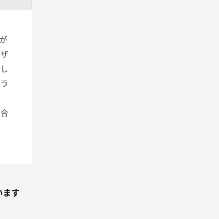
が
デザ
まし
イラ
み合
います