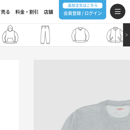
追加注文はこちら
て売る
料金・割引
店舗
会員登録 / ログイン
＞