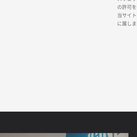
の許可を
当サイト
に属しま