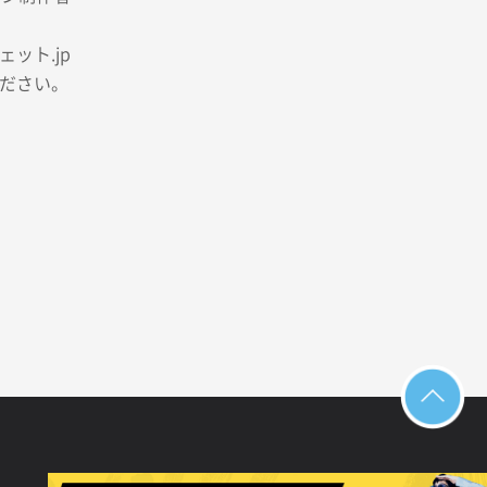
ット.jp
ださい。