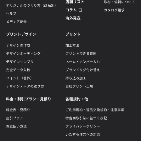
店舗リスト
取材・協賛について
オリジナルのつくり方（商品別）
コラム
カタログ請求
ヘルプ
海外発送
メディア紹介
プリントデザイン
プリント
デザインの作成
加工方法
デザインミーティング
プリントできる範囲
デザインサンプル
ネーム・ナンバー入れ
完全データ入稿
ブランドタグ付け替え
フォント（書体）
持ち込み加工
デザインデータの送り方
自社プリント工場
料金・割引プラン・見積り
各種規約・他
料金表・見積り
ご利用規約・返品交換規約・注意事項
割引プラン
特定商取引法に基づく表記
お支払い方法
プライバシーポリシー
いたずら注文への対応