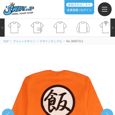
追加注文はこちら
会員登録 / ログイン
＜
＞
>
>
>
No.38667211
TOP
プリントデザイン
デザインサンプル