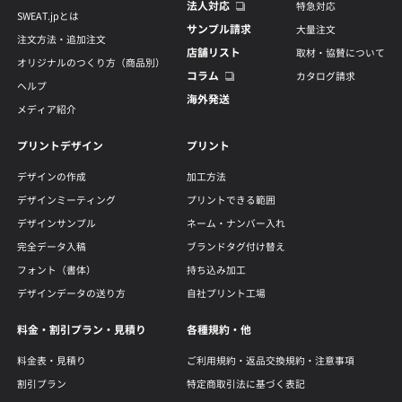
法人対応
特急対応
SWEAT.jpとは
サンプル請求
大量注文
注文方法・追加注文
店舗リスト
取材・協賛について
オリジナルのつくり方（商品別）
コラム
カタログ請求
ヘルプ
海外発送
メディア紹介
プリントデザイン
プリント
デザインの作成
加工方法
デザインミーティング
プリントできる範囲
デザインサンプル
ネーム・ナンバー入れ
完全データ入稿
ブランドタグ付け替え
フォント（書体）
持ち込み加工
デザインデータの送り方
自社プリント工場
料金・割引プラン・見積り
各種規約・他
料金表・見積り
ご利用規約・返品交換規約・注意事項
割引プラン
特定商取引法に基づく表記