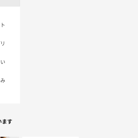
ント
プリ
しい
てみ
います