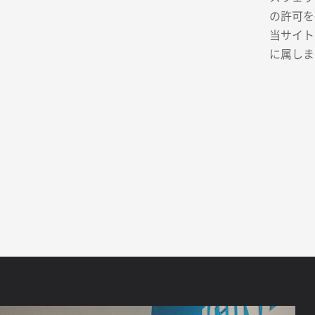
の許可を
当サイト
に属しま