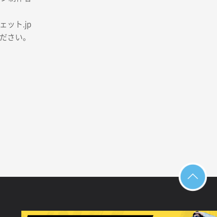
ット.jp
ださい。