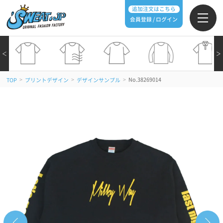
追加注文はこちら
会員登録 / ログイン
＜
＞
>
>
>
No.38269014
TOP
プリントデザイン
デザインサンプル