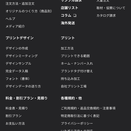
サンプル請求
大量注文
注文方法・追加注文
店舗リスト
取材・協賛について
オリジナルのつくり方（商品別）
コラム
カタログ請求
ヘルプ
海外発送
メディア紹介
プリントデザイン
プリント
デザインの作成
加工方法
デザインミーティング
プリントできる範囲
デザインサンプル
ネーム・ナンバー入れ
完全データ入稿
ブランドタグ付け替え
フォント（書体）
持ち込み加工
デザインデータの送り方
自社プリント工場
料金・割引プラン・見積り
各種規約・他
料金表・見積り
ご利用規約・返品交換規約・注意事項
割引プラン
特定商取引法に基づく表記
お支払い方法
プライバシーポリシー